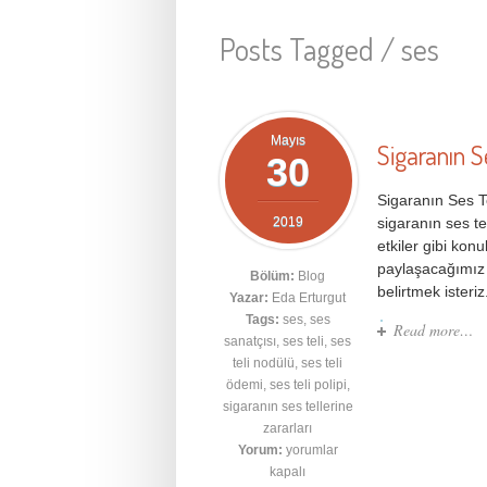
Posts Tagged /
ses
Mayıs
Sigaranın S
30
Sigaranın Ses Te
2019
sigaranın ses tel
etkiler gibi kon
paylaşacağımız 
Bölüm:
Blog
belirtmek isteriz
Yazar:
Eda Erturgut
Tags:
ses
,
ses
Read more…
sanatçısı
,
ses teli
,
ses
teli nodülü
,
ses teli
ödemi
,
ses teli polipi
,
sigaranın ses tellerine
zararları
Yorum:
yorumlar
kapalı