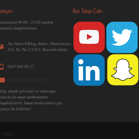
letişim
Bizi Takip Edin
ursumuza 09.00 - 23.00 saatleri
rasında ulaşabilirsiniz.
Ata Sitesi A Blog, Adres:, Manavkuyu,
232. Sk. No:2/2 D:1, Bayraklı/İzmir
0507 095 82 27
firatcantekin@gmail.com
ilgi almak için mail ve whatsapp
yoluyla da
sanat merkezi
mize
laşabilirsiniz.
Sanat
merkezimize çay
çmeye de bekleriz!
 | 2015