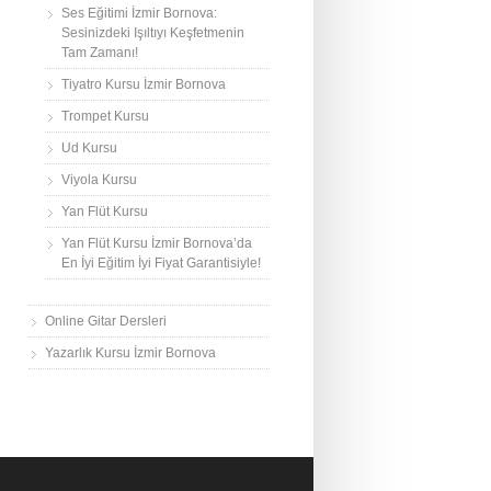
Ses Eğitimi İzmir Bornova:
Sesinizdeki Işıltıyı Keşfetmenin
Tam Zamanı!
Tiyatro Kursu İzmir Bornova
Trompet Kursu
Ud Kursu
Viyola Kursu
Yan Flüt Kursu
Yan Flüt Kursu İzmir Bornova’da
En İyi Eğitim İyi Fiyat Garantisiyle!
Online Gitar Dersleri
Yazarlık Kursu İzmir Bornova