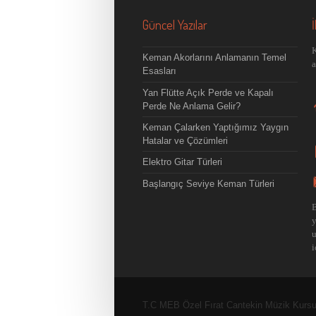
Güncel Yazılar
İ
K
Keman Akorlarını Anlamanın Temel
a
Esasları
Yan Flütte Açık Perde ve Kapalı
Perde Ne Anlama Gelir?
Keman Çalarken Yaptığımız Yaygın
Hatalar ve Çözümleri
Elektro Gitar Türleri
Başlangıç Seviye Keman Türleri
B
u
i
T.C MEB Özel Fırat Cantekin Müzik Kursu