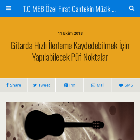
T.C MEB Özel Fırat Cantekin Müzik Kursu
11 Ekim 2018
Gitarda Hızlı İlerleme Kaydedebilmek İçin
Yapılabilecek Püf Noktalar
Share
Tweet
Pin
Mail
SMS