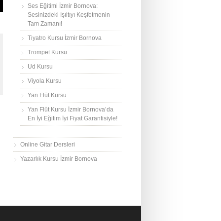
Ses Eğitimi İzmir Bornova:
Sesinizdeki Işıltıyı Keşfetmenin
Tam Zamanı!
Tiyatro Kursu İzmir Bornova
Trompet Kursu
Ud Kursu
Viyola Kursu
Yan Flüt Kursu
Yan Flüt Kursu İzmir Bornova’da
En İyi Eğitim İyi Fiyat Garantisiyle!
Online Gitar Dersleri
Yazarlık Kursu İzmir Bornova