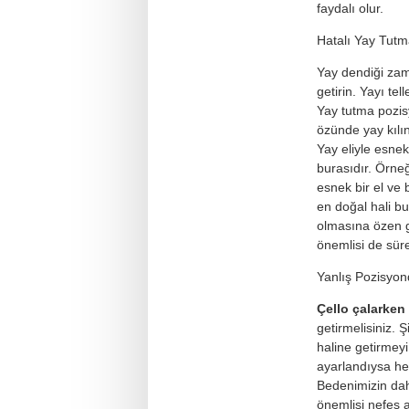
faydalı olur.
Hatalı Yay Tut
Yay dendiği zam
getirin. Yayı tel
Yay tutma pozis
özünde yay kılın
Yay eliyle esne
burasıdır. Örneğ
esnek bir el ve 
en doğal hali bu
olmasına özen g
önemlisi de sür
Yanlış Pozisyon
Çello çalarken
getirmelisiniz. 
haline getirmeyi
ayarlandıysa he
Bedenimizin dah
önemlisi nefes a