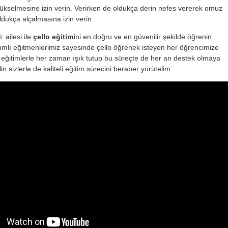
 yükselmesine izin verin. Verirken de oldukça derin nefes vererek omuz
oldukça alçalmasına izin verin.
ir
ailesi ile
çello eğitimi
ni en doğru ve en güvenilir şekilde öğrenin.
mlı eğitmenlerimiz sayesinde çello öğrenek isteyen her öğrencimize
i eğitimlerle her zaman ışık tutup bu süreçte de her an destek olmaya
in sizlerle de kaliteli eğitim sürecini beraber yürütelim.