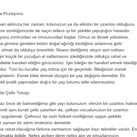
ma Pozisyonu
an aklınıza her zaman, kolunuzun ya da elinizin bir uzantısı olduğunu
lere sürdüğünüzde de saçın tellere iyi bir şekilde yapıştığını hissedin.
yonu sırtınızdan ve omzunuzdan başlar. Omuz ve dirsek yüksekse,
a girmesi gereken bütün doğal ağırlığı kestiğiniz anlamına gelir.
k olmak da oldukça önemlidir. Nüans dediğimiz olayın asıl noktası
in küçük bir çocuğun el sallamasını izlediğinizde oldukça rahat ve
bilekle hareket ettiğini görürsünüz. İşte bileğin de hareket etmek istediği
dur. Tüm bu kurallar yay tutma için de geçerlidir. Bileğinizin esnek
österin. Esnek bilek demek düzgün bir yay değişimi demektir. En
ekli pratik yapmadan doğru bir yay tutumu elde edemezsiniz.
da Çello Tutuşu
az önce de bahsettiğimiz gibi yayı kolunuzun, elinizin bir uzantısı halin
Şimdi aynı kuralı çello çalarken de, çelloyu vücudunuzun bir uzantısı
 uygulamak. Çellonuz da sizin fiziksel özelliğinize uygun şekilde
r zaman bir adım öndesiniz demektir.
a rahat olacağına farkına varmamızı sağlayan bazı teknikler vardır. En
lmakla ilgilidir. Nefes alırken derin nefes alın ve omuzlarınızın,