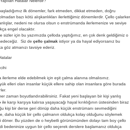
 Yapılan Hatalar Nelerdir?
aşladığımız ilk dönemler, fark etmeden, dikkat etmeden, doğru
lmadan bazı kötü alışkanlıkları ilerlettiğimiz dönemlerdir. Çello çalarke
anlışlar, nedeni ne olursa olsun o enstrümanda ilerlemenize ve seviye
kça engel olacaktır.
e sizler için bu yazımızda çelloda yaptığımız, en çok denk geldiğimiz o
sedeceğiz. Siz de
çello çalmak
istiyor ya da hayal ediyorsanız bu
a göz atmanızı tavsiye ederiz.
Hatalar
cihi
ilerleme elde edebilmek için eşit çalma alanına olmalısınız.
ük elleri olan insanlar küçük ellere sahip olan insanlara göre burada
ler.
er zaman boyutlandırabilirsiniz. Fakat yeni başlayan bir kişi yanlış
o
ile karşı karşıya kalırsa yaşayacağı hayal kırıklığının üstesinden biraz
Çoğu kişi bir derse geri dönüp daha küçük enstrümanı sevmediğini
e, daha küçük bir çello çalmanın oldukça kolay olduğunu söylemek
i döner. Bu yüzden de o heybetli görünümünden dolayı tam boy çello
i bedeninize uygun bir çello seçerek derslere başlamanız oldukça