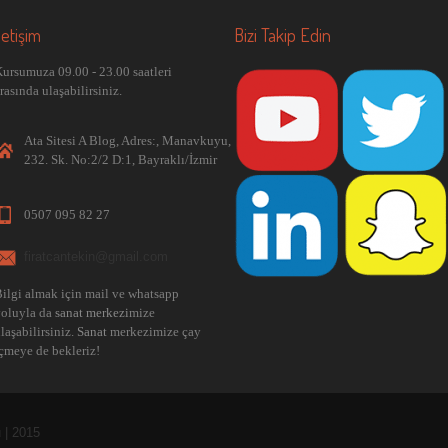
letişim
Bizi Takip Edin
ursumuza 09.00 - 23.00 saatleri
rasında ulaşabilirsiniz.
Ata Sitesi A Blog, Adres:, Manavkuyu,
232. Sk. No:2/2 D:1, Bayraklı/İzmir
0507 095 82 27
firatcantekin@gmail.com
ilgi almak için mail ve whatsapp
yoluyla da
sanat merkezi
mize
laşabilirsiniz.
Sanat
merkezimize çay
çmeye de bekleriz!
 | 2015