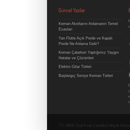
Güncel Yazılar
İ
K
Keman Akorlarını Anlamanın Temel
a
Esasları
Yan Flütte Açık Perde ve Kapalı
Perde Ne Anlama Gelir?
Keman Çalarken Yaptığımız Yaygın
Hatalar ve Çözümleri
Elektro Gitar Türleri
Başlangıç Seviye Keman Türleri
B
u
i
T.C MEB Özel Fırat Cantekin Müzik Kursu