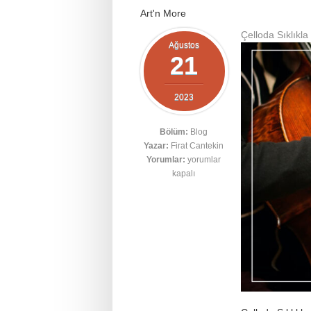
Art'n More
Çelloda Sıklıkla
Ağustos
21
2023
Bölüm:
Blog
Yazar:
Firat Cantekin
Yorumlar:
yorumlar
kapalı