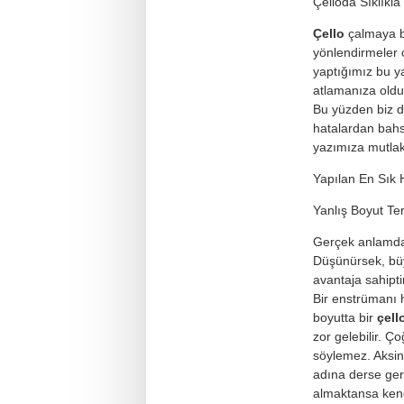
Çelloda Sıklıkla
Çello
çalmaya b
yönlendirmeler o
yaptığımız bu y
atlamanıza oldu
Bu yüzden biz d
hatalardan bah
yazımıza mutlak
Yapılan En Sık 
Yanlış Boyut Ter
Gerçek anlamda 
Düşünürsek, büy
avantaja sahiptir
Bir enstrümanı h
boyutta bir
çell
zor gelebilir. 
söylemez. Aksin
adına derse ger
almaktansa kend