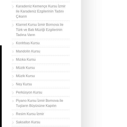
Karadeniz Kemençe Kursu İzmir
ile Karadeniz Ezgilerinin Tadını
Çıkarın
Klarnet Kursu İzmir Bornova ile
Türk ve Batı Müziği Ezgilerinin
Tadına Varın
Kontrbas Kursu
Mandolin Kursu
Mızıka Kursu
Müzik Kursu
Müzik Kursu
Ney Kursu
Perküsyon Kursu
Piyano Kursu İzmir Bornova ile
Tuşların Büyüsüne Kapılın
Resim Kursu İzmir
Saksafon Kursu