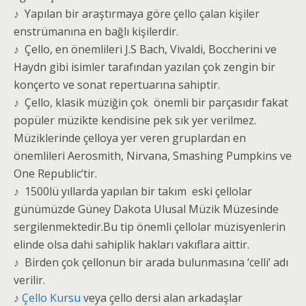
♪ Yapılan bir araştırmaya göre çello çalan kişiler
enstrümanına en bağlı kişilerdir.
♪ Çello, en önemlileri J.S Bach, Vivaldi, Boccherini ve
Haydn gibi isimler tarafından yazılan çok zengin bir
konçerto ve sonat repertuarına sahiptir.
♪ Çello, klasik müziğin çok önemli bir parçasıdır fakat
popüler müzikte kendisine pek sık yer verilmez.
Müziklerinde çelloya yer veren gruplardan en
önemlileri Aerosmith, Nirvana, Smashing Pumpkins ve
One Republic’tir.
♪ 1500lü yıllarda yapılan bir takım eski çellolar
günümüzde Güney Dakota Ulusal Müzik Müzesinde
sergilenmektedir.Bu tip önemli çellolar müzisyenlerin
elinde olsa dahi sahiplik hakları vakıflara aittir.
♪ Birden çok çellonun bir arada bulunmasına ‘celli’ adı
verilir.
♪
Çello Kursu
veya çello dersi alan arkadaşlar