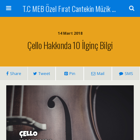
T.C MEB Özel Fırat Cantekin Müzik Kursu
14 Mart 2018
Çello Hakkında 10 İlginç Bilgi
Share
Tweet
Pin
Mail
SMS