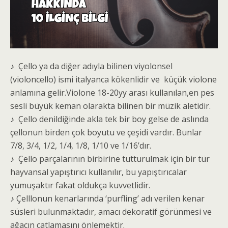
♪ Çello ya da diğer adıyla bilinen viyolonsel
(violoncello) ismi italyanca kökenlidir ve küçük violone
anlamına gelir.Violone 18-20yy arası kullanılan,en pes
sesli büyük keman olarakta bilinen bir müzik aletidir.
♪ Çello denildiğinde akla tek bir boy gelse de aslında
çellonun birden çok boyutu ve çeşidi vardır. Bunlar
7/8, 3/4, 1/2, 1/4, 1/8, 1/10 ve 1/16’dır.
♪ Çello parçalarının birbirine tutturulmak için bir tür
hayvansal yapıştırıcı kullanılır, bu yapıştırıcalar
yumuşaktır fakat oldukça kuvvetlidir.
♪ Çelllonun kenarlarında ‘purfling’ adı verilen kenar
süsleri bulunmaktadır, amacı dekoratif görünmesi ve
ağacın çatlamasını önlemektir.